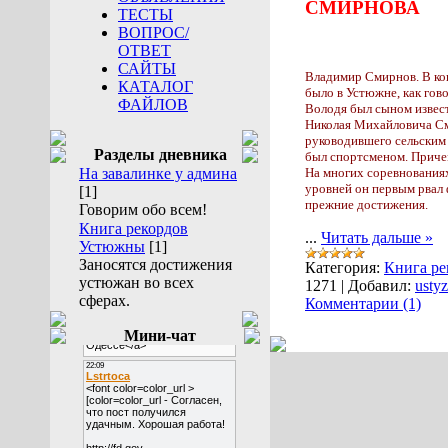
СМИРНОВА
ТЕСТЫ
ВОПРОС/
ОТВЕТ
САЙТЫ
Владимир Смирнов. В кон
КАТАЛОГ
было в Устюжне, как гово
ФАЙЛОВ
Володя был сыном извест
Николая Михайловича См
руководившего сельским
Разделы дневника
был спортсменом. Приче
На завалинке у админа
На многих соревнованиях
уровней он первым рвал
[1]
прежние достижения.
Говорим обо всем!
Книга рекордов
...
Читать дальше »
Устюжны
[1]
Заносятся достижения
Категория:
Книга р
устюжан во всех
1271
|
Добавил:
usty
сферах.
Комментарии (1)
Мини-чат