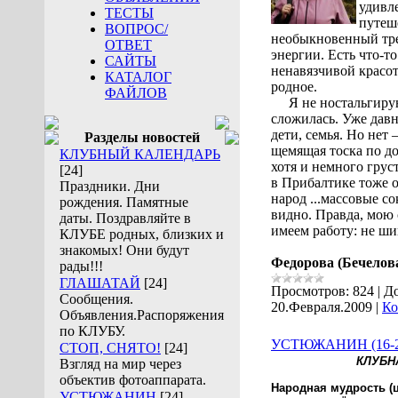
удивл
ТЕСТЫ
путеш
ВОПРОС/
необыкновенный тр
ОТВЕТ
энергии. Есть что-то
САЙТЫ
ненавязчивой красот
КАТАЛОГ
родное.
ФАЙЛОВ
Я не ностальгиру
сложилась. Уже давн
дети, семья. Но нет 
Разделы новостей
щемящая тоска по до
КЛУБНЫЙ КАЛЕНДАРЬ
хотя и немного грус
[24]
в Прибалтике тоже о
Праздники. Дни
народ ...массовые с
рождения. Памятные
видно. Правда, мою 
даты. Поздравляйте в
имеем работу: не ши
КЛУБЕ родных, близких и
знакомых! Они будут
Федорова (Бечелова
рады!!!
ГЛАШАТАЙ
[24]
Просмотров:
824
|
До
Сообщения.
20.Февраля.2009
|
Ко
Объявления.Распоряжения
по КЛУБУ.
УСТЮЖАНИН (16-22
СТОП, СНЯТО!
[24]
КЛУБНА
Взгляд на мир через
объектив фотоаппарата.
Народная мудрость (ц
УСТЮЖАНИН
[24]