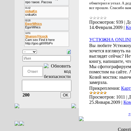
обматерил и уехал. А дед
все прошло. Спасибо вам
Просмотров:
939
|
До
14.Февраля.2009
|
Ко
УСТЮЖНА ONLIN
Вы любите Устюжну, 
хочется взглянуть на
выглядят сейчас? Не
книгу, напишите, что
Мы сфотографируем
поместим на сайте. 
Козий мостик: нынч
замерзла.
Прикрепления:
Карт
200
Просмотров:
1011
|
Д
25.Января.2009
|
Ком
«
Copyr