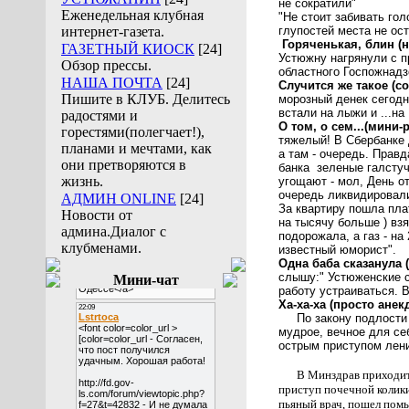
не сократили"
Еженедельная клубная
"Не стоит забивать гол
интернет-газета.
глупостей места не ос
Горяченькая, блин (н
ГАЗЕТНЫЙ КИОСК
[24]
Устюжну нагрянули с п
Обзор прессы.
областного Госпожнадз
НАША ПОЧТА
[24]
Случится же такое (с
Пишите в КЛУБ. Делитесь
морозный денек сегодн
встали на лыжи и ...на
радостями и
О том, о сем...(мини-
горестями(полегчает!),
тяжелый! В Сбербанке 
планами и мечтами, как
а там - очередь. Правд
они претворяются в
банка зеленые галстуч
жизнь.
угощают - мол, День о
очередь ликвидировали
АДМИН ONLINE
[24]
За квартиру пошла плат
Новости от
на тысячу больше ) взя
админа.Диалог с
подорожала, а газ - на
клубменами.
известный юморист".
Одна баба сказанула (
слышу:" Устюженские с
Мини-чат
работу устраиваться. В
Ха-ха-ха (просто анекд
По закону подлости ж
мудрое, вечное для се
острым приступом лен
В Минздрав приходит
приступ почечной колик
пьяный врач, пошел помы