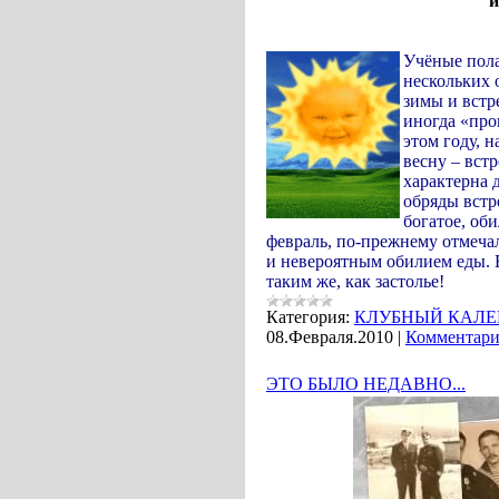
и все они имеют
Учёные пола
нескольких 
зимы и встр
иногда «про
этом году, н
весну – вст
характерна 
обряды встр
богатое, об
февраль, по-прежнему отмеча
и невероятным обилием еды. В
таким же, как застолье!
Категория:
КЛУБНЫЙ КАЛЕ
08.Февраля.2010
|
Комментари
ЭТО БЫЛО НЕДАВНО...