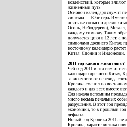
воздействий, которые влияют
жизненный путь.
Основой календаря служит п
системы — Юпитера. Именно г
опять же согласно древнекит
Огонь, Небо(дерево), Металл,
каждому символу. Таким обра
получается цикл в 12 лет, а п
символами древнего Китая) пр
восточному календарю растет 
Китая, Японии и Индонезии.
2011 год какого животного?
Чей год 2011 и что нам от нег
календарю древнего Китая, К
зависимости от перевода счит
Кролика сменил по восточному
каждого и для всех вместе вз
Для начала вспомним предыду
много весьма печальных событ
разрушения. В этот год прези
экономики, то в прошлый год
дефолта.
Новый год Кролика 2011- не 
Кролика, характеристика пове