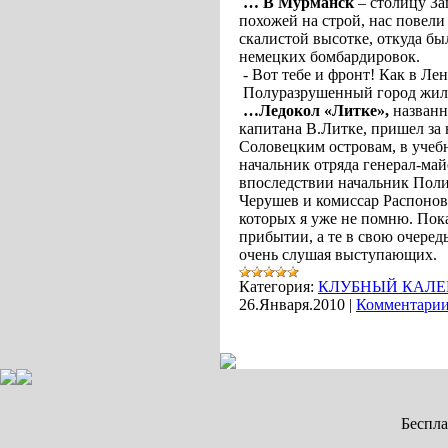
… В Мурманск
– столицу За
похожей на строй, нас повели
скалистой высотке, откуда был
немецких бомбардировок.
- Вот тебе и фронт! Как в Лен
Полуразрушенный город жил, 
…Ледокол «Литке»,
названн
капитана В.Литке, пришел за 
Соловецким островам, в учебн
начальник отряда генерал-ма
впоследствии начальник Пол
Черушев и комиссар Распонов
которых я уже не помню. Пок
прибытии, а те в свою очередь
очень слушая выступающих.
Категория:
КЛУБНЫЙ КАЛЕ
26.Января.2010
|
Комментарии
Беспл