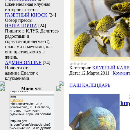
Еженедельная клубная
интернет-газета.
ГАЗЕТНЫЙ КИОСК
[24]
Обзор прессы.
НАША ПОЧТА
[24]
Пишите в КЛУБ. Делитесь
радостями и
горестями(полегчает!),
планами и мечтами, как
они претворяются в
жизнь.
АДМИН ONLINE
[24]
Новости от
Категория:
КЛУБНЫЙ КАЛЕ
админа.Диалог с
Дата:
12.Марта.2011
|
Коммент
клубменами.
НАШ КАЛЕНДАРЬ
Мини-чат
Э
http