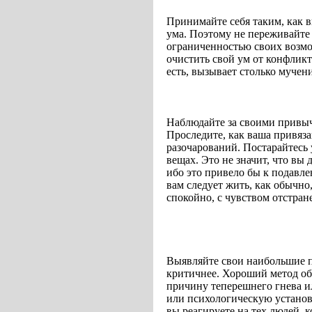
Принимайте себя таким, как вы
ума. Поэтому не переживайте 
ограниченностью своих возмо
очистить свой ум от конфлик
есть, вызывает столько мучен
Наблюдайте за своими привы
Проследите, как ваша привяз
разочарований. Постарайтесь
вещах. Это не значит, что вы 
ибо это привело бы к подавле
вам следует жить, как обычно,
спокойно, с чувством отстран
Выявляйте свои наибольшие по
критичнее. Хороший метод об
причину теперешнего гнева ил
или психологическую установ
вы реагируете на тех людей, 