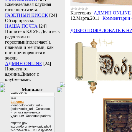
Еженедельная клубная
интернет-газета.
Категория:
АДМИН ONLINE
ГАЗЕТНЫЙ КИОСК
[24]
12.Марта.2011
|
Комментарии 
Обзор прессы.
НАША ПОЧТА
[24]
ДОБРО ПОЖАЛОВАТЬ В Н
Пишите в КЛУБ. Делитесь
радостями и
горестями(полегчает!),
планами и мечтами, как
они претворяются в
жизнь.
АДМИН ONLINE
[24]
Новости от
админа.Диалог с
клубменами.
Мини-чат