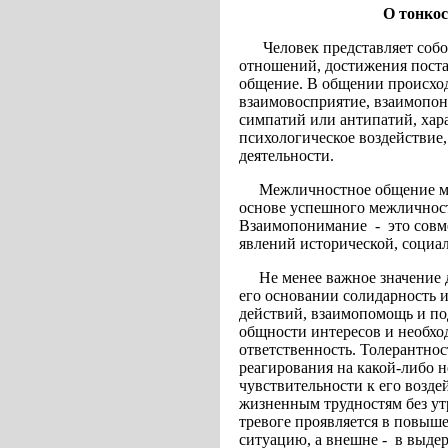
О тонко
Человек представляет соб
отношений, достижения поста
общение. В общении происход
взаимовосприятие, взаимопон
симпатий или антипатий, хар
психологическое воздействие
деятельности.
Межличностное общение мо
основе успешного межличнос
Взаимопонимание
-
это сов
явлений исторической, социа
Не менее важное значение
его основании солидарность и
действий, взаимопомощь и п
общности интересов и необхо
ответственность. Толерантность 
реагирования на какой-либо 
чувствительности к его возде
жизненным трудностям без ут
тревоге проявляется в повы
ситуацию, а внешне -
в выде