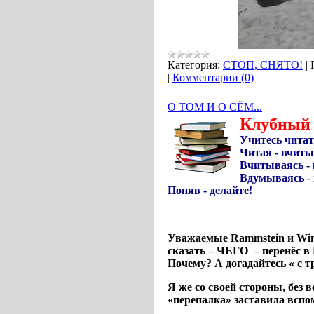
Категория:
СТОП, СНЯТО!
|
|
Комментарии (0)
О ТОМ И О СЁМ...
Клубный 
Учитесь читат
Читая - вчиты
Вчитываясь -
Вдумываясь - 
Поняв - делайте!
Уважаемые
Rammstein
и
Win
сказать – ЧЕГО
– перенёс 
Почему? А догадайтесь « с тр
Я же со своей стороны, без 
«перепалка» заставила всп