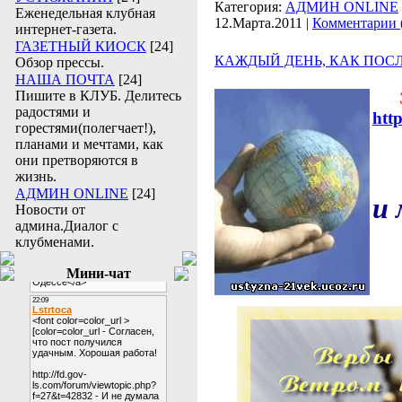
Категория:
АДМИН ONLINE
Еженедельная клубная
12.Марта.2011
|
Комментарии 
интернет-газета.
ГАЗЕТНЫЙ КИОСК
[24]
КАЖДЫЙ ДЕНЬ, КАК ПОСЛ
Обзор прессы.
НАША ПОЧТА
[24]
Пишите в КЛУБ. Делитесь
Э
радостями и
http
горестями(полегчает!),
планами и мечтами, как
они претворяются в
жизнь.
АДМИН ONLINE
[24]
и 
Новости от
админа.Диалог с
клубменами.
(
Мини-чат